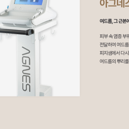
NEEDL
피부 전층을 리
피부 진피층에 
RF(고주파) 에
세포 조직의 응고
모공을 개선시키