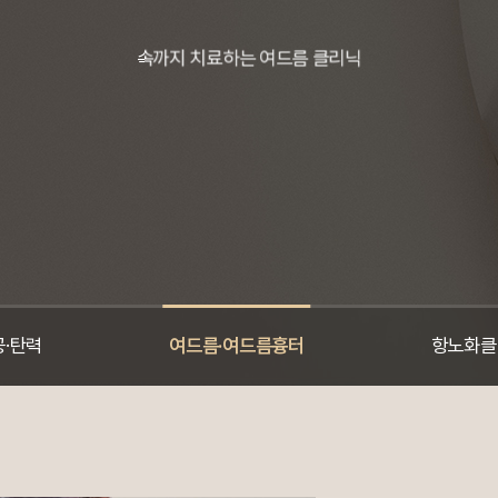
속까지 치료하는 여드름 클리닉
공·탄력
여드름·여드름흉터
항노화클