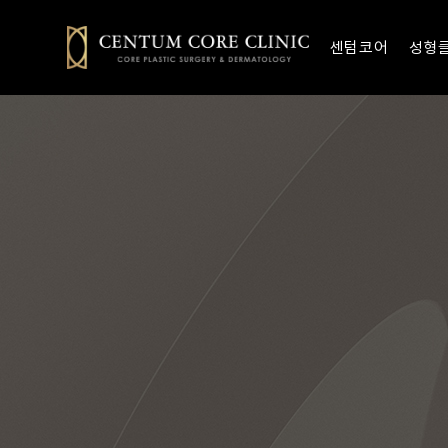
센텀코어
성형
센텀코어 소개
3D가상
의료진 소개
얼굴
세이프안심케어
체형
해운대 센텀 피부과 센텀코어의원
마린시티 센텀 눈성형 코성형 
진료안내/오시는길
여성
흉터
쁘띠