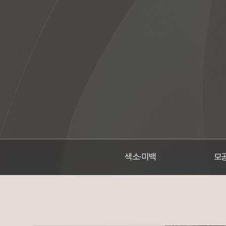
색소·미백
모