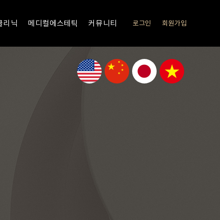
클리닉
메디컬에스테틱
커뮤니티
로그인
회원가입
이벤트
VIP주사
센텀코어 메디스틱
공지사항
세포치료
전후사진
리얼스토리
세포치료
 센텀코어의원
부산해운대 탈모 줄기세포 센텀코어의원
셀카후기
온라인상담