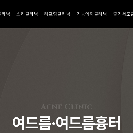
클리닉
스킨클리닉
리프팅클리닉
기능의학클리닉
줄기세포
성형시스템
색소·미백
벨로디
면역증강 프로그램
안티에이징 
성형
모공·탄력
실리프팅
남성활력 프로그램
탈모 줄기
성형
여드름·여드름흉터
하이푸리프팅
여성케어 프로그램
관절 줄기
센텀코어의원
센텀 성형외과 여성성형 센텀코어의
해운대가슴성형
성형
항노화클리닉
Acne Clinic
성형
문신제거
여드름·여드름흉터
성형