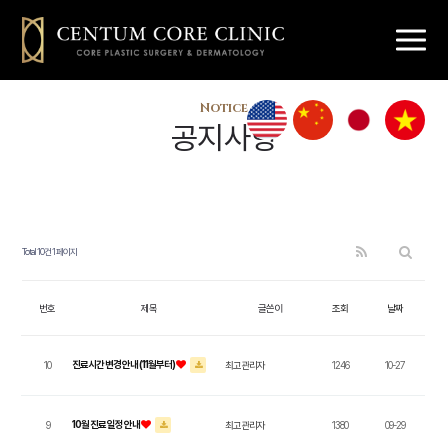
해운대 센텀
마린시티 센텀
센텀 성형외과
부산해운대
해운대가슴성형
Notice
피부과
눈성형 코성형
여성성형
탈모 줄기세포
센텀코어의원
공지사항
센텀코어
센텀코어의원
센텀코어의원
센텀코어의
센텀코어의원
성형클리닉
Total 10건
1 페이지
스킨클리닉
번호
제목
글쓴이
조회
날짜
진료시간 변경 안내 (11월부터)
10
최고관리자
1246
10-27
리프팅클리닉
10월 진료 일정 안내
9
최고관리자
1380
09-29