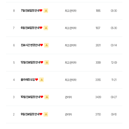
기능의학클리닉
7월 진료일정 안내
8
최고관리자
1885
06-30
줄기세포클리닉
6월 진료일정 안내
7
최고관리자
1907
05-30
진료시간 변경 안내
6
최고관리자
2631
03-14
메디컬에스테틱
12월 진료일정 안내
5
최고관리자
3089
12-09
커뮤니티
콜라레쥬 도입
4
최고관리자
3355
11-21
10월 진료일정 안내
3
관리자
3439
09-27
로그인
회원가입
9월 진료일정 안내
2
관리자
3750
09-10