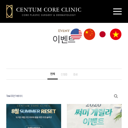
해운대 센텀
마린시티 센텀
센텀 성형외과
부산해운대
해운대가슴성형
Event
피부과
눈성형 코성형
여성성형
탈모 줄기세포
센텀코어의원
이벤트
센텀코어
센텀코어의원
센텀코어의원
센텀코어의
센텀코어의원
성형클리닉
전체
진행중
종료
스킨클리닉
Total 33건
1 페이지
리프팅클리닉