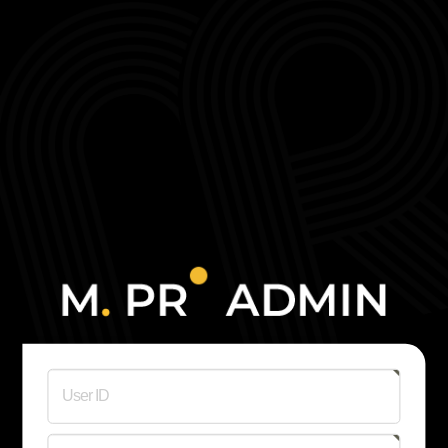
센텀
해운대 센텀
마린시티
부산해운대
성형외과
해운대가슴성형
피부과
센텀 눈성형
탈모
여성성형
센텀코어의원
센텀코어의원
코성형
줄기세포
센텀코어의
센텀코어의원
센텀코어의
User ID