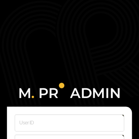
센텀
해운대 센텀
마린시티
부산해운대
성형외과
해운대가슴성형
피부과
센텀 눈성형
탈모
여성성형
센텀코어의원
센텀코어의원
코성형
줄기세포
센텀코어의
센텀코어의원
센텀코어의
User ID